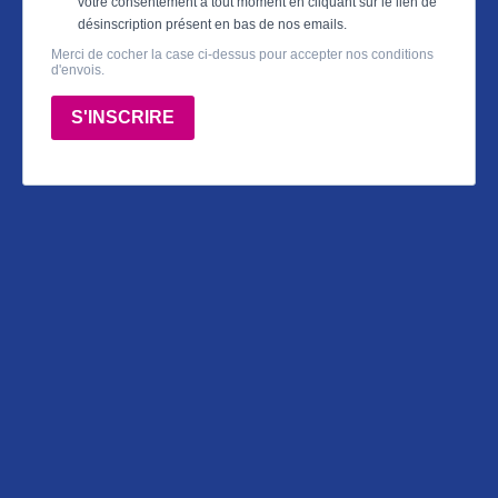
votre consentement à tout moment en cliquant sur le lien de
désinscription présent en bas de nos emails.
Merci de cocher la case ci-dessus pour accepter nos conditions
d'envois.
S'INSCRIRE